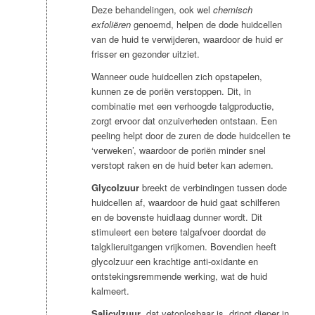
Deze behandelingen, ook wel
chemisch
exfoliëren
genoemd, helpen de dode huidcellen
van de huid te verwijderen, waardoor de huid er
frisser en gezonder uitziet.
Wanneer oude huidcellen zich opstapelen,
kunnen ze de poriën verstoppen. Dit, in
combinatie met een verhoogde talgproductie,
zorgt ervoor dat onzuiverheden ontstaan. Een
peeling helpt door de zuren de dode huidcellen te
‘verweken’, waardoor de poriën minder snel
verstopt raken en de huid beter kan ademen.
Glycolzuur
breekt de verbindingen tussen dode
huidcellen af, waardoor de huid gaat schilferen
en de bovenste huidlaag dunner wordt. Dit
stimuleert een betere talgafvoer doordat de
talgklieruitgangen vrijkomen. Bovendien heeft
glycolzuur een krachtige anti-oxidante en
ontstekingsremmende werking, wat de huid
kalmeert.
Salicylzuur
, dat vetoplosbaar is, dringt dieper in